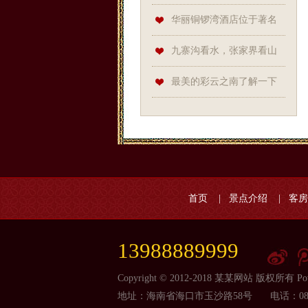
属5A旅游景区长隆
华丽铜锣湾酒店位于著名
的铜锣湾区，地理位
九寨沟看水，张家界看山
最美的彩云之南了解一下
首页
|
景点介绍
|
客房
13988889999
Copyright © 2012-2018 某某网站 版权所有
Po
地址：海南省海口市玉沙路58号
电话：089