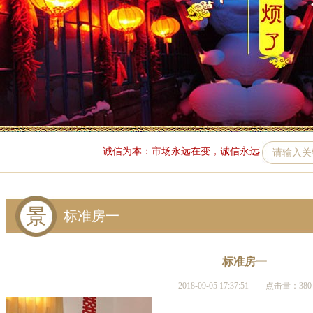
诚信为本：市场永远在变，诚信永远不变。
景
标准房一
标准房一
2018-09-05 17:37:51 点击量：
380