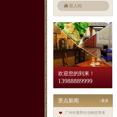
双人间
欢迎您的到来！
13988889999
景点新闻
>更多
广州长隆野生动物世界隶