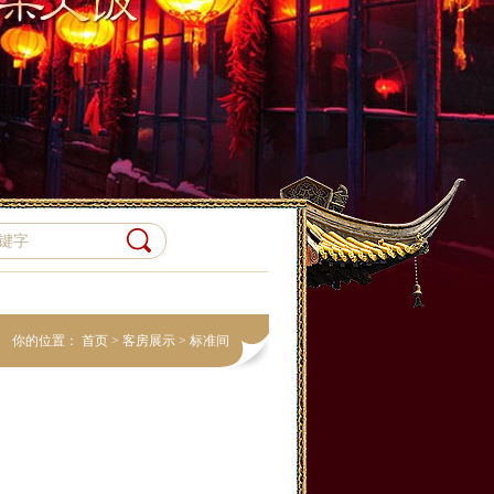
你的位置：
首页
>
客房展示
>
标准间