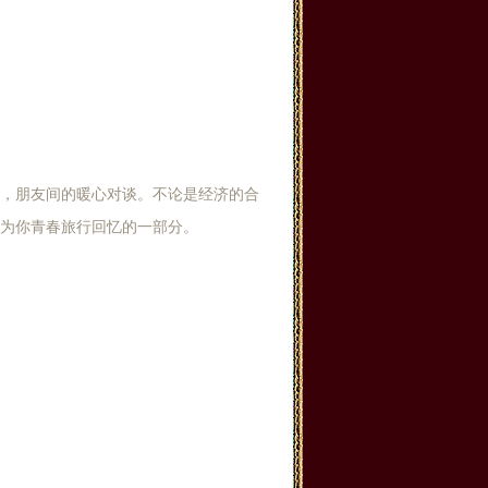
，朋友间的暖心对谈。不论是经济的合
为你青春旅行回忆的一部分。