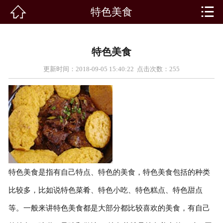


特色美食

首页
景点介绍
特色美食
客房展示
更新时间：2018-09-05 15:40:22 点击次数：
255
景点新闻
路线推荐
农家院
特色美食
特色美食是指有自己特点、特色的美食，特色美食包括的种类
比较多，比如说特色菜肴、特色小吃、特色糕点、特色甜点
活动专题
等。一般来讲特色美食都是大部分都比较喜欢的美食，有自己
在线留言