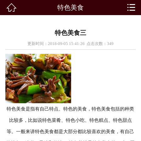


特色美食

首页
景点介绍
特色美食三
客房展示
更新时间：2018-09-05 15:41:26 点击次数：
349
景点新闻
路线推荐
农家院
特色美食
特色美食是指有自己特点、特色的美食，特色美食包括的种类
比较多，比如说特色菜肴、特色小吃、特色糕点、特色甜点
活动专题
等。一般来讲特色美食都是大部分都比较喜欢的美食，有自己
在线留言