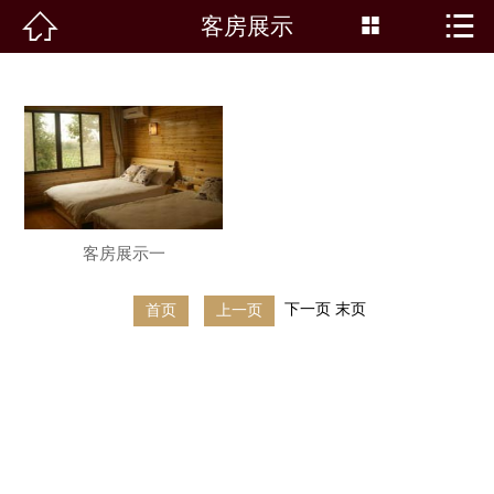


客房展示


首页
景点介绍
客房展示
景点新闻
客房展示一
路线推荐
下一页
末页
首页
上一页
农家院
特色美食
活动专题
在线留言