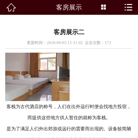


客房展示


首页
景点介绍
客房展示二
客房展示
更新时间：2018-09-05 15:31:02 点击次数：
173
景点新闻
路线推荐
农家院
特色美食
客栈为古代酒店的称号，人们在出外远行时便会找地方投宿，
而提供这些地方供人暂住的就称为客栈。
活动专题
是为了满足人们外出郊游或远行的需要而出现的。设备较简陋
在线留言