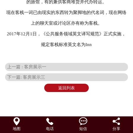
的旅馆，有的兼供客商堆货并代办转运。
现在客栈一词已由现实的东西转为聚脚地的代名词，现在网络
联系我们
上的聊天室或讨论区亦有称为客栈。
2017年12月1日，《公共服务领域英文译写规范》正式实施，
规定客栈标准英文名为Inn
上一篇 : 客房展示一
下一篇: 客房展示三
返回列表




地图
电话
短信
分享