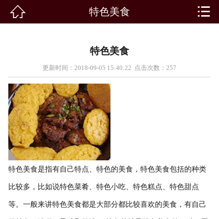


特色美食

首页
景点介绍
特色美食
客房展示
更新时间：2018-09-05 15:40:22 点击次数：
257
景点新闻
路线推荐
农家院
特色美食
特色美食是指有自己特点、特色的美食，特色美食包括的种类
比较多，比如说特色菜肴、特色小吃、特色糕点、特色甜点
活动专题
等。一般来讲特色美食都是大部分都比较喜欢的美食，有自己
在线留言